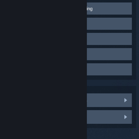
Restaura as predefinições de streaming
No menu inicial do Steam Link, seleciona Definições >
Reduz a qualidade do stream
Streaming > Opções avançadas
(Y)
> Repor
predefinições
(Y)
.
Podes ajustar a qualidade de transmissão a partir do
Reduz a largura de banda da rede
menu principal do Steam Link, nas definições do Big
*Esta opção só aparece na versão beta do Steam Link.
Picture ou enquanto jogas.
Podes ajustar a largura de banda da transmissão no
Podes mudar para a versão beta nas definições de
Remove headsets USB e Bluetooth
menu principal do Steam Link, nas definições do modo
Sistema.
Menu principal do Steam Link:
Big Picture ou enquanto jogas.
Desconecta os headsets USB e Bluetooth, desliga e
Seleciona
Definições
.
Desativa programas em conflito
volta a ligar o Steam Link e depois volta a testar o
Seleciona
Streaming
.
Quando ajustares a tua largura de banda, deves
problema.
Os seguintes programas demonstraram ser
Seleciona
Rápida
.
começar pela definição mais baixa e começar a
problemáticos para alguns utilizadores:
aumentar lentamente a largura de banda até
MSI Afterburner
começares a ter problemas, voltando atrás para a
Modo Big Picture:
Como melhorar a tua rede sem fios
última definição funcional quando isso acontecer. Se
RivaTuner Statistics
Seleciona o ícone de definições, ao lado do ícone de
quiseres voltar ao comportamento predefinido,
desligar, no canto superior direito.
Razer Synapse
seleciona a definição "Automático".
Seleciona
Streaming doméstico
.
ASUS AI Suite
Preciso de mais ajuda
Em
Opções do cliente
, seleciona
Rápida
.
ZoneAlarm
Menu principal do Steam Link:
Skype, Skypehost
Seleciona
Definições
.
Serviços de sincronização com cloud (ex.: