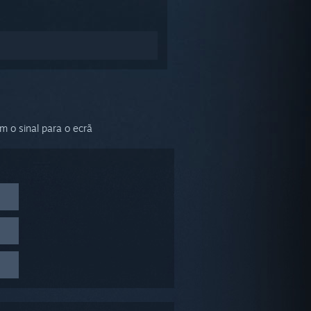
m o sinal para o ecrã
k para
minar o