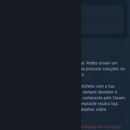
Ver na loja
Inicia sessão
para obteres ajuda
personalizada com o Steam Link.
Problema selecionado:
Mais assistência
O teu problema requer assistência adicional. Podes enviar um
pedido de ajuda ao Suporte Steam ou então procurar soluções no
grupo de discussões da Comunidade Steam.
Desejamos acima de tudo que te sintas satisfeito com a tua
compra. Se não estiveres satisfeito, podes sempre devolver o
produto sem nenhum custo adicional. Se o compraste pelo Steam,
podes pedir um reembolso abaixo. Se o compraste noutra loja,
terás de te dirigir à mesma para obteres detalhes sobre
devoluções.
O número de série não é necessário para entrares em contacto