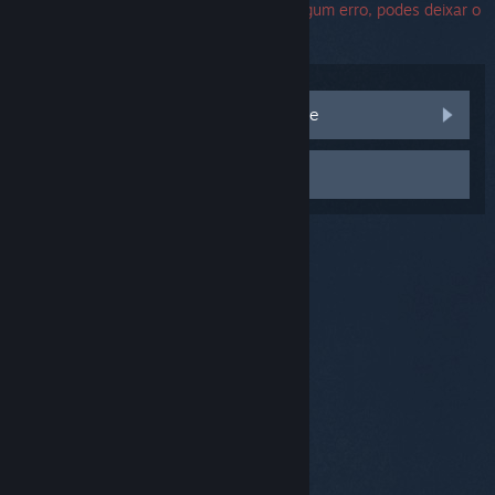
com o Suporte Steam. Caso te apareça algum erro, podes deixar o
campo de número de série em branco.
Visita as discussões da Comunidade
Contactar apoio técnico
© Valve Corporation. Todos os direitos reservados.
Todas as marcas comerciais são propriedade dos
respetivos proprietários nos E.U.A. e outros países.
Política de Privacidade
|
Termos legais
|
Acessibilidade
|
Acordo de Subscrição Steam
|
Reembolsos
|
Cookies