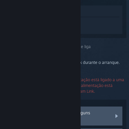
Ver na loja
Inicia sessão
para obteres ajuda
personalizada com o Steam Link.
Problema selecionado:
O Steam Link não se liga
Verifica os LEDs de ethernet do Steam Link durante o arranque.
Certifica-te de que o adaptador de alimentação está ligado a uma
tomada que funcione e que o conector de alimentação está
firmemente ligado na parte de trás do Steam Link.
Ambos os LEDs ligam-se e, após alguns
segundos, desligam-se