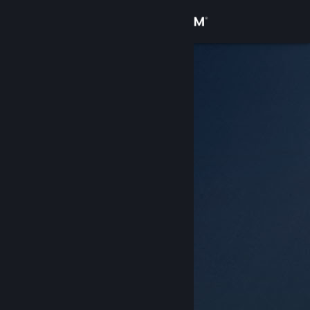
Iniciar sessão
Loja
Comunidade
Sobre
Apoio
Alterar idioma
Instala a app móvel do Steam
Ver versão para computadores