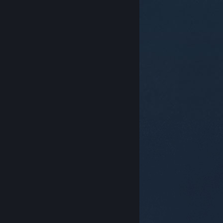
© Valve Corporation. Todos os direitos reservados.
Todas as marcas comerciais são propriedade dos
respetivos proprietários nos E.U.A. e outros países.
Política de Privacidade
|
Termos legais
|
Acessibilidade
|
Acordo de Subscrição Steam
|
Reembolsos
|
Cookies