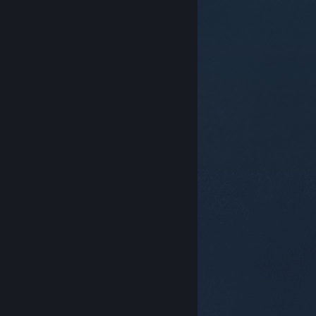
© Valve Corporation. Todos os direitos reservados.
Todas as marcas comerciais são propriedade dos
respetivos proprietários nos E.U.A. e outros países.
Política de Privacidade
|
Termos legais
|
Acessibilidade
|
Acordo de Subscrição Steam
|
Reembolsos
|
Cookies