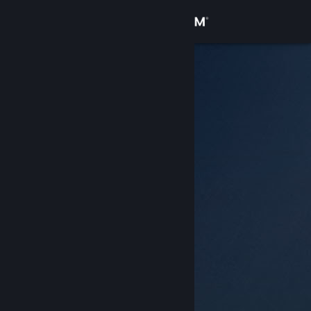
Iniciar sessão
Loja
Comunidade
Sobre
Apoio
Alterar idioma
Instala a app móvel do Steam
Ver versão para computadores