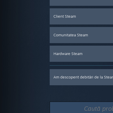
Client Steam
Comunitatea Steam
Hardware Steam
Am descoperit debitări de la Stea