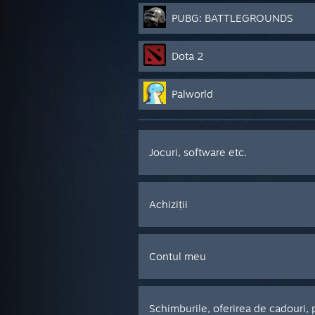
PUBG: BATTLEGROUNDS
Dota 2
Palworld
Jocuri, software etc.
Achiziții
Contul meu
Schimburile, oferirea de cadouri,