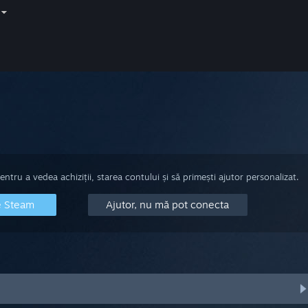
tru a vedea achiziții, starea contului și să primești ajutor personalizat.
e Steam
Ajutor, nu mă pot conecta