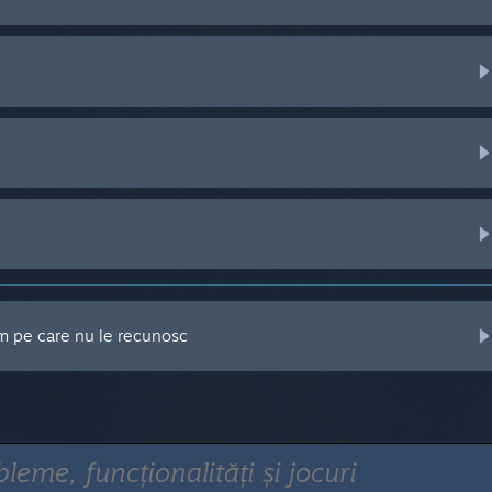
m pe care nu le recunosc