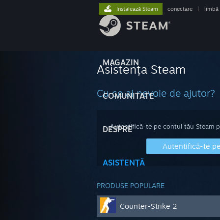
Instalează Steam
conectare
|
limbă
MAGAZIN
Asistența Steam
Cu ce ai nevoie de ajutor?
COMUNITATE
Autentifică-te pe contul tău Steam pen
DESPRE
Autentifică-te p
ASISTENȚĂ
PRODUSE POPULARE
Counter-Strike 2