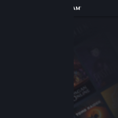
Conectează-te
Magazin
Comunitate
Despre
Asistență
Schimbă limba
Obține aplicația Steam pentru dispozitive mobile
Vezi site în versiunea pentru desktop