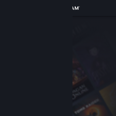
Conectează-te
Magazin
Comunitate
Despre
Asistență
Schimbă limba
Obține aplicația Steam pentru dispozitive mobile
Vezi site în versiunea pentru desktop