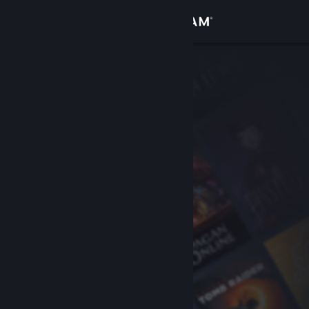
Conectează-te
Magazin
Comunitate
Despre
Asistență
Schimbă limba
Obține aplicația Steam pentru dispozitive mobile
Vezi site în versiunea pentru desktop