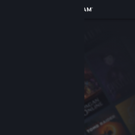
Conectează-te
Magazin
Comunitate
Despre
Asistență
Schimbă limba
Obține aplicația Steam pentru dispozitive mobile
Vezi site în versiunea pentru desktop