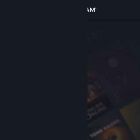
Conectează-te
Magazin
Comunitate
Despre
Asistență
Schimbă limba
Obține aplicația Steam pentru dispozitive mobile
Vezi site în versiunea pentru desktop