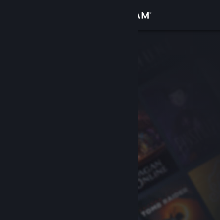
Conectează-te
Magazin
Comunitate
Despre
Asistență
Schimbă limba
Obține aplicația Steam pentru dispozitive mobile
Vezi site în versiunea pentru desktop