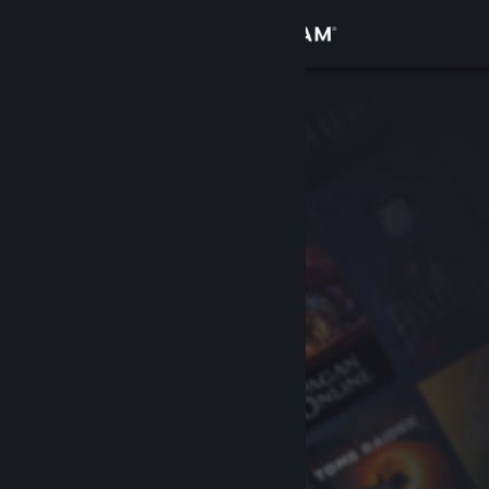
Conectează-te
Magazin
Comunitate
Despre
Asistență
Schimbă limba
Obține aplicația Steam pentru dispozitive mobile
Vezi site în versiunea pentru desktop