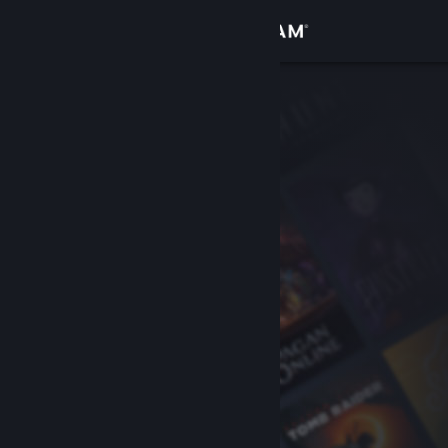
Conectează-te
Magazin
Comunitate
Despre
Asistență
Schimbă limba
Obține aplicația Steam pentru dispozitive mobile
Vezi site în versiunea pentru desktop