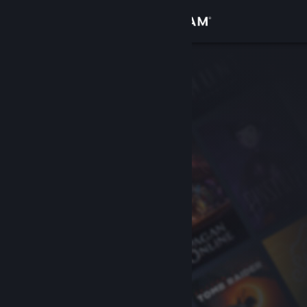
Conectează-te
Magazin
Comunitate
Despre
Asistență
Schimbă limba
Obține aplicația Steam pentru dispozitive mobile
Vezi site în versiunea pentru desktop