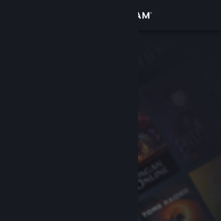
Conectează-te
Magazin
Comunitate
Despre
Asistență
Schimbă limba
Obține aplicația Steam pentru dispozitive mobile
Vezi site în versiunea pentru desktop