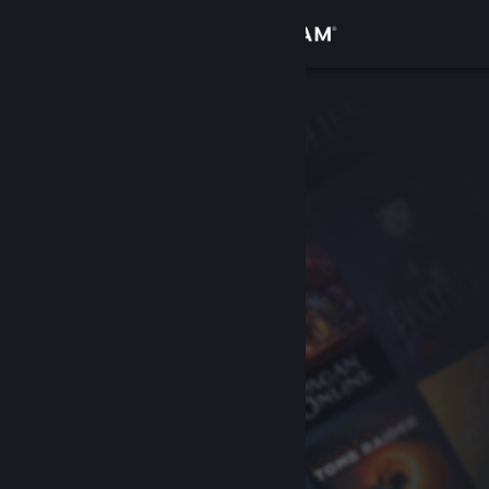
Conectează-te
Magazin
Comunitate
Despre
Asistență
Schimbă limba
Obține aplicația Steam pentru dispozitive mobile
Vezi site în versiunea pentru desktop