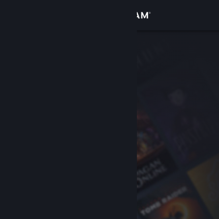
Conectează-te
Magazin
Comunitate
Despre
Asistență
Schimbă limba
Obține aplicația Steam pentru dispozitive mobile
Vezi site în versiunea pentru desktop