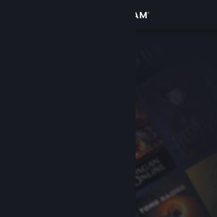
Conectează-te
Magazin
Comunitate
Despre
Asistență
Schimbă limba
Obține aplicația Steam pentru dispozitive mobile
Vezi site în versiunea pentru desktop