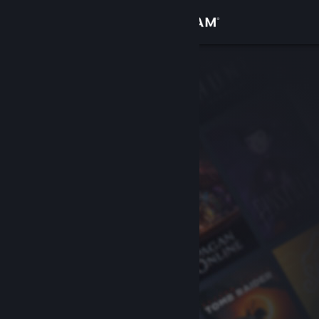
Conectează-te
Magazin
Comunitate
Despre
Asistență
Schimbă limba
Obține aplicația Steam pentru dispozitive mobile
Vezi site în versiunea pentru desktop