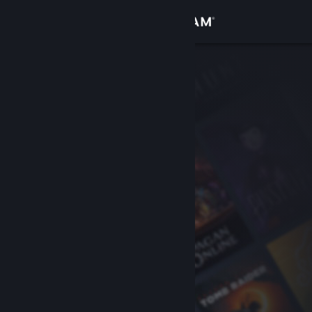
Conectează-te
Magazin
Comunitate
Despre
Asistență
Schimbă limba
Obține aplicația Steam pentru dispozitive mobile
Vezi site în versiunea pentru desktop