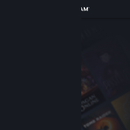
Conectează-te
Magazin
Comunitate
Despre
Asistență
Schimbă limba
Obține aplicația Steam pentru dispozitive mobile
Vezi site în versiunea pentru desktop