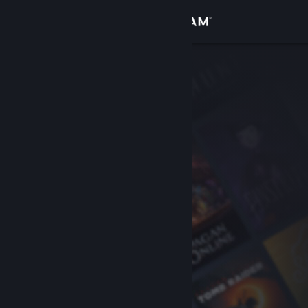
Conectează-te
Magazin
Comunitate
Despre
Asistență
Schimbă limba
Obține aplicația Steam pentru dispozitive mobile
Vezi site în versiunea pentru desktop