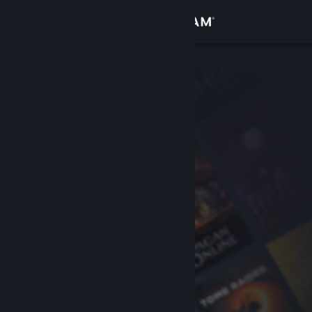
Conectează-te
Magazin
Comunitate
Despre
Asistență
Schimbă limba
Obține aplicația Steam pentru dispozitive mobile
Vezi site în versiunea pentru desktop