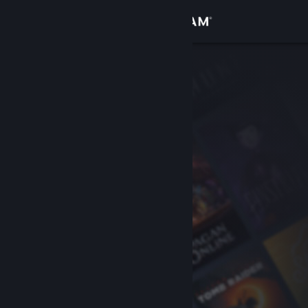
Conectează-te
Magazin
Comunitate
Despre
Asistență
Schimbă limba
Obține aplicația Steam pentru dispozitive mobile
Vezi site în versiunea pentru desktop