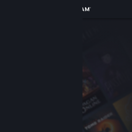
Conectează-te
Magazin
Comunitate
Despre
Asistență
Schimbă limba
Obține aplicația Steam pentru dispozitive mobile
Vezi site în versiunea pentru desktop