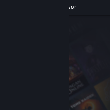
Conectează-te
Magazin
Comunitate
Despre
Asistență
Schimbă limba
Obține aplicația Steam pentru dispozitive mobile
Vezi site în versiunea pentru desktop