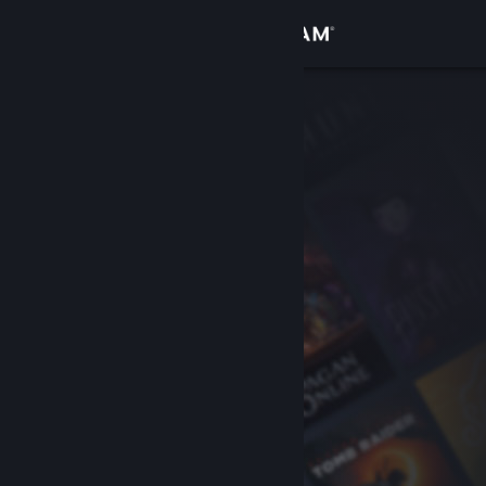
Conectează-te
Magazin
Comunitate
Despre
Asistență
Schimbă limba
Obține aplicația Steam pentru dispozitive mobile
Vezi site în versiunea pentru desktop