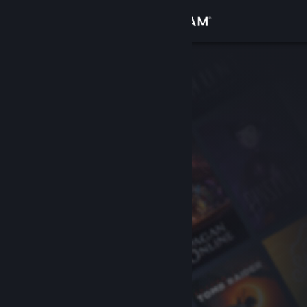
Conectează-te
Magazin
Comunitate
Despre
Asistență
Schimbă limba
Obține aplicația Steam pentru dispozitive mobile
Vezi site în versiunea pentru desktop