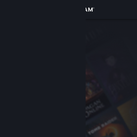
Conectează-te
Magazin
Comunitate
Despre
Asistență
Schimbă limba
Obține aplicația Steam pentru dispozitive mobile
Vezi site în versiunea pentru desktop