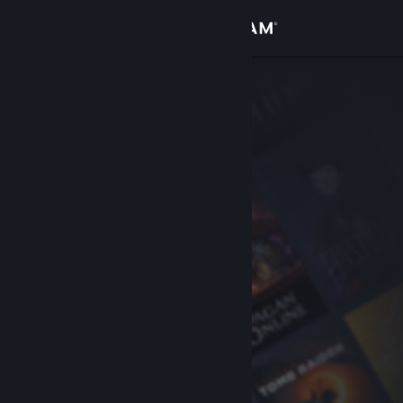
Conectează-te
Magazin
Comunitate
Despre
Asistență
Schimbă limba
Obține aplicația Steam pentru dispozitive mobile
Vezi site în versiunea pentru desktop