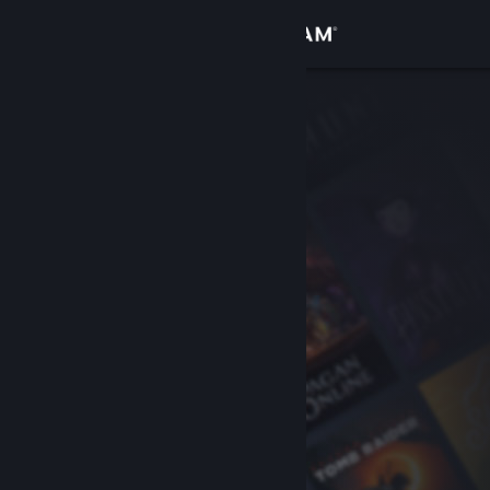
Conectează-te
Magazin
Comunitate
Despre
Asistență
Schimbă limba
Obține aplicația Steam pentru dispozitive mobile
Vezi site în versiunea pentru desktop