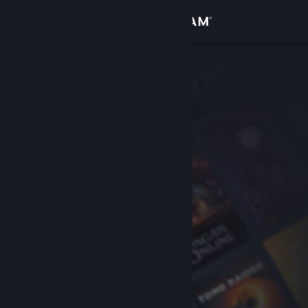
Conectează-te
Magazin
Comunitate
Despre
Asistență
Schimbă limba
Obține aplicația Steam pentru dispozitive mobile
Vezi site în versiunea pentru desktop