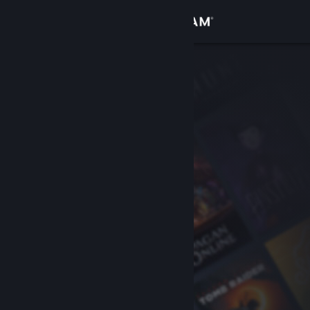
Conectează-te
Magazin
Comunitate
Despre
Asistență
Schimbă limba
Obține aplicația Steam pentru dispozitive mobile
Vezi site în versiunea pentru desktop