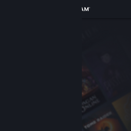
Conectează-te
Magazin
Comunitate
Despre
Asistență
Schimbă limba
Obține aplicația Steam pentru dispozitive mobile
Vezi site în versiunea pentru desktop