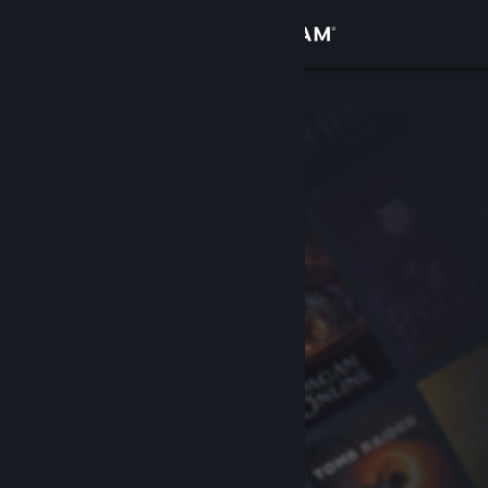
Conectează-te
Magazin
Comunitate
Despre
Asistență
Schimbă limba
Obține aplicația Steam pentru dispozitive mobile
Vezi site în versiunea pentru desktop