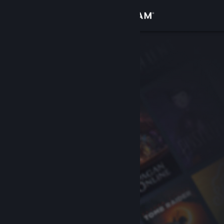
Conectează-te
Magazin
Comunitate
Despre
Asistență
Schimbă limba
Obține aplicația Steam pentru dispozitive mobile
Vezi site în versiunea pentru desktop