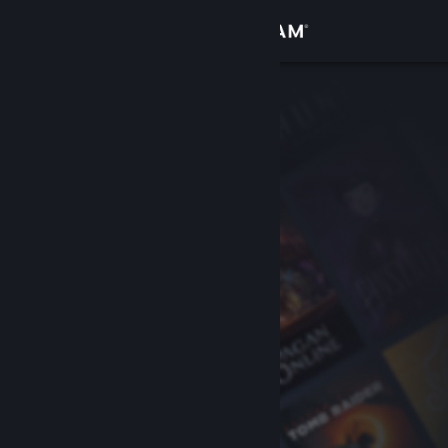
Conectează-te
Magazin
Comunitate
Despre
Asistență
Schimbă limba
Obține aplicația Steam pentru dispozitive mobile
Vezi site în versiunea pentru desktop