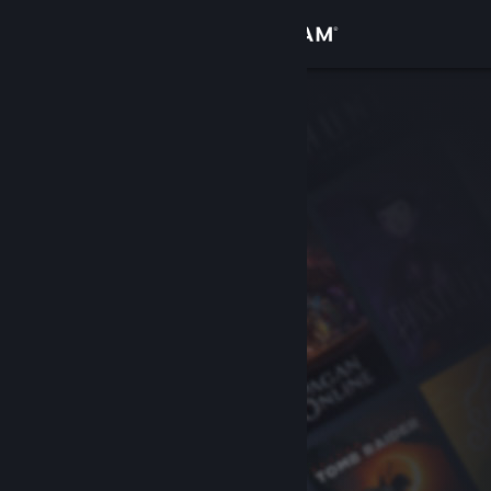
Conectează-te
Magazin
Comunitate
Despre
Asistență
Schimbă limba
Obține aplicația Steam pentru dispozitive mobile
Vezi site în versiunea pentru desktop