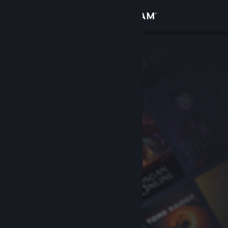
Conectează-te
Magazin
Comunitate
Despre
Asistență
Schimbă limba
Obține aplicația Steam pentru dispozitive mobile
Vezi site în versiunea pentru desktop