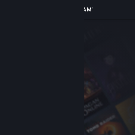
Conectează-te
Magazin
Comunitate
Despre
Asistență
Schimbă limba
Obține aplicația Steam pentru dispozitive mobile
Vezi site în versiunea pentru desktop