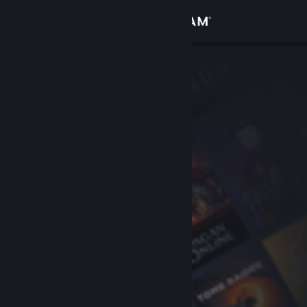
Conectează-te
Magazin
Comunitate
Despre
Asistență
Schimbă limba
Obține aplicația Steam pentru dispozitive mobile
Vezi site în versiunea pentru desktop