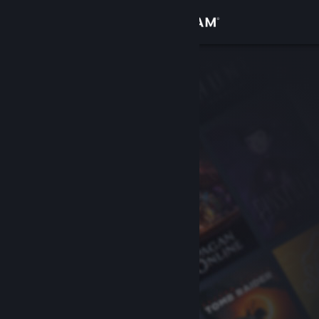
Conectează-te
Magazin
Comunitate
Despre
Asistență
Schimbă limba
Obține aplicația Steam pentru dispozitive mobile
Vezi site în versiunea pentru desktop