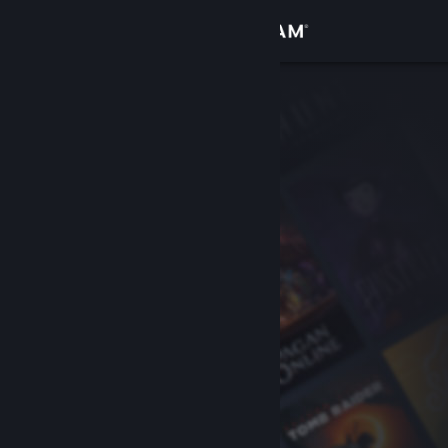
Conectează-te
Magazin
Comunitate
Despre
Asistență
Schimbă limba
Obține aplicația Steam pentru dispozitive mobile
Vezi site în versiunea pentru desktop