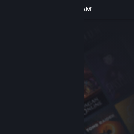
Conectează-te
Magazin
Comunitate
Despre
Asistență
Schimbă limba
Obține aplicația Steam pentru dispozitive mobile
Vezi site în versiunea pentru desktop