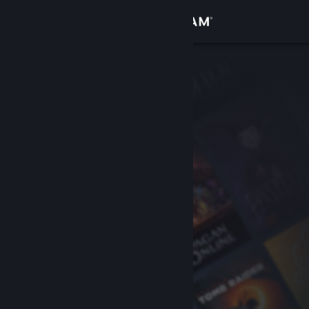
Conectează-te
Magazin
Comunitate
Despre
Asistență
Schimbă limba
Obține aplicația Steam pentru dispozitive mobile
Vezi site în versiunea pentru desktop