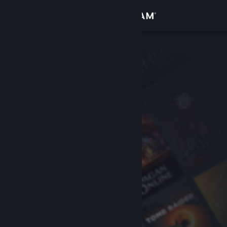
Conectează-te
Magazin
Comunitate
Despre
Asistență
Schimbă limba
Obține aplicația Steam pentru dispozitive mobile
Vezi site în versiunea pentru desktop